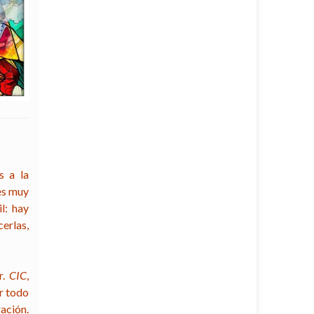
s a la
des muy
l: hay
erlas,
r.
CIC
,
or todo
ración.