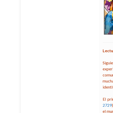
Lectu
Sigui
experi
comun
mucha
identi
El pr
2729
el mun