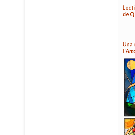
Lecti
de Q
Una m
l’
Ama