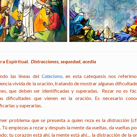
ra Espiritual.
Distracciones, sequedad, acedia
endo las líneas del
Catecismo
, en esta catequesis nos referimo
encia vivida de la oración, tratando de mostrar algunas dificulta
es, que deben ser identificadas y superadas. Rezar no es fáci
s dificultades que vienen en la oración. Es necesario conoc
ficarlas y superarlas.
imer problema que se presenta a quien reza es la
distracción
(cf
). Tú empiezas a rezar y después la mente da vueltas, da vueltas p
do; tu corazón está ahí, la mente está ahí… la distracción de la o