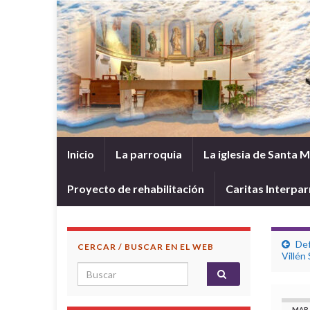
Inicio
La parroquia
La iglesia de Santa 
Proyecto de rehabilitación
Caritas Interpar
Def
CERCAR / BUSCAR EN EL WEB
Villén
Search for:
MAR