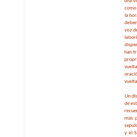
una v
como 
la hor
deben
voz de
labor
disper
han t
propri
vuelta
oraci
vuelta
Un di
de es
recue
más p
sepulc
y el 