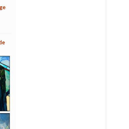
nge
 de