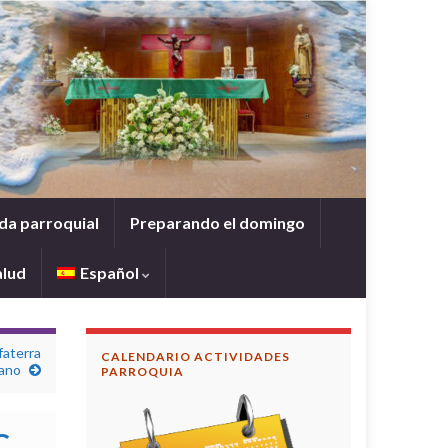
da parroquial
Preparando el domingo
alud
Español
faterra
CALENDARIO ACTIVIDADES
ano
PARROQUIA
C