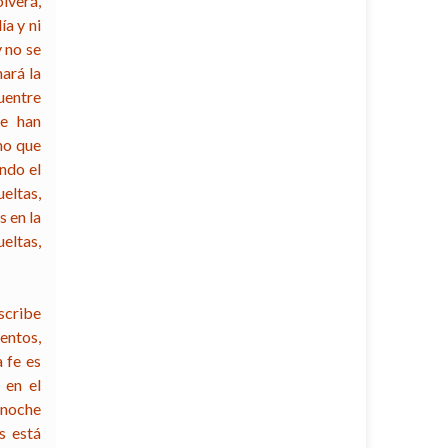
lverá,
a y ni
y no se
ará la
cuentre
se han
ino que
ndo el
ueltas,
s en la
eltas,
scribe
entos,
 fe es
 en el
a noche
s está