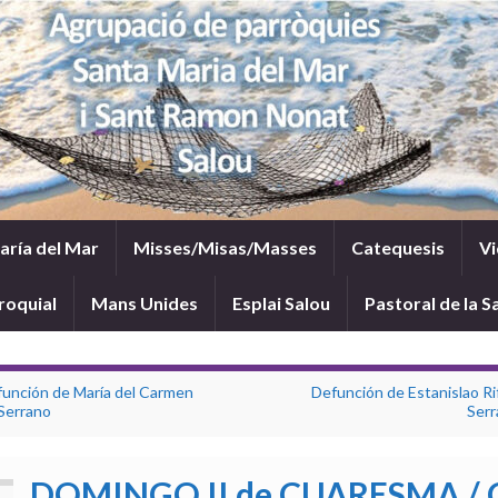
María del Mar
Misses/Misas/Masses
Catequesis
Vi
roquial
Mans Unides
Esplai Salou
Pastoral de la S
unción de María del Carmen
Defunción de Estanislao Ri
 Serrano
Serr
DOMINGO II de CUARESMA / 