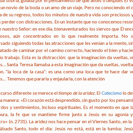
ida sobria, guiada por el pensamiento de que antes o después Él vo
un novio de la boda o un amo de un viaje. Pero no conociendo el dí
a de su regreso, todos los minutos de nuestra vida son preciosos 
 perder con distracciones. En un instante que no conocemos reson
 nuestro Señor: en ese día, bienaventurados los siervos que Él en
iosos, aún concentrados en lo que realmente importa. No 
sado siguiendo todas las atracciones que les venían a la mente, s
ratado de caminar por el camino correcto, haciendo el bien y hacie
o trabajo. Esta es la distracción: que la imaginación da vueltas, v
s… Santa Teresa llamaba a esta imaginación que da vueltas, vuelta
ón, “la loca de la casa”: es una como una loca que te hace dar vu
s… Tenemos que pararla y enjaularla, con la atención
scurso diferente se merece el
tiempo de la aridez
. El
Catecismo
lo de
ta manera: «El corazón está desprendido, sin gusto por los pensami
rdos y sentimientos, incluso espirituales. Es el momento en que la
ura, la fe que se mantiene firme junto a Jesús en su agonía y
ro» (n. 2731). La aridez nos hace pensar en el Viernes Santo, en l
Sábado Santo, todo el día: Jesús no está, está en la tumba; Jesú