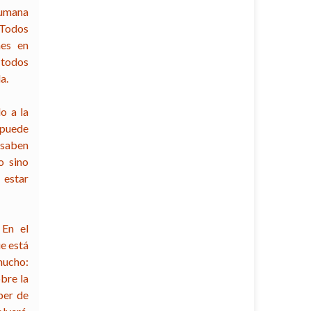
humana
 Todos
nes en
 todos
a.
o a la
 puede
 saben
o sino
 estar
 En el
e está
mucho:
obre la
ber de