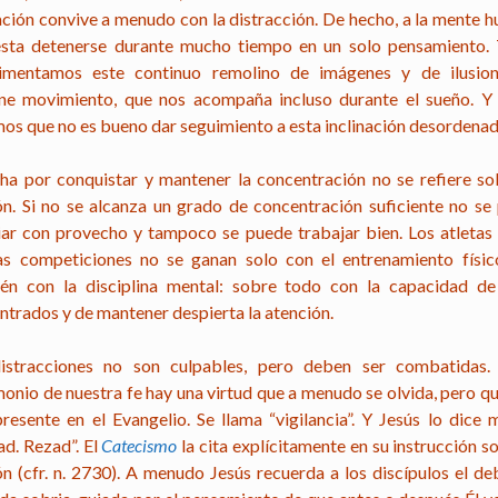
ación convive a menudo con la distracción. De hecho, a la mente 
esta detenerse durante mucho tiempo en un solo pensamiento.
imentamos este continuo remolino de imágenes y de ilusio
ne movimiento, que nos acompaña incluso durante el sueño. Y
os que no es bueno dar seguimiento a esta inclinación desordenad
cha por conquistar y mantener la concentración no se refiere sol
ón. Si no se alcanza un grado de concentración suficiente no se
iar con provecho y tampoco se puede trabajar bien. Los atletas
as competiciones no se ganan solo con el entrenamiento físic
én con la disciplina mental: sobre todo con la capacidad de
ntrados y de mantener despierta la atención.
istracciones no son culpables, pero deben ser combatidas.
monio de nuestra fe hay una virtud que a menudo se olvida, pero qu
resente en el Evangelio. Se llama “vigilancia”. Y Jesús lo dice 
ad. Rezad”. El
Catecismo
la cita explícitamente en su instrucción s
ón (cfr. n. 2730). A menudo Jesús recuerda a los discípulos el de