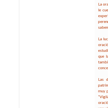
La or
le cu
exper
peren
sabem
La lu
oraci
estud
que l
tambi
conce
Las d
patri
muy p
“Vigil
oraci