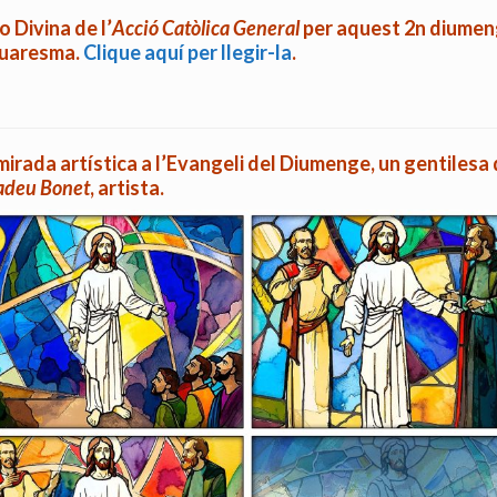
o Divina
de l’
Acció Catòlica General
per aquest 2n diume
uaresma.
Clique aquí per llegir-la
.
irada artística a l’Evangeli del Diumenge, un gentilesa
deu Bonet
, artista.