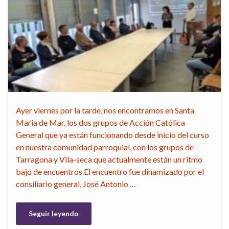
Ayer viernes por la tarde, nos encontramos en Santa
Maria de Mar, los dos grupos de Acción Católica
General que ya están funcionando desde inicio del curso
en nuestra comunidad parroquial, con los grupos de
Tarragona y Vila-seca que actualmente están un ritmo
bajo de encuentros.El encuentro fue dinamizado por el
consiliario general, José Antonio …
Seguir leyendo