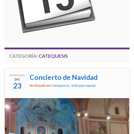
CATEGORÍA:
CATEQUESIS
Concierto de Navidad
DIC
23
Archivado en
Catequesis
,
Vida parroquial