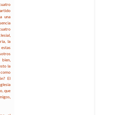
cuatro
artido
ra una
esencia
cuatro
esial,
ia, la
 estas
osotros
 bien,
esto la
, como
ón? El
Iglesia
to, que
amigos,