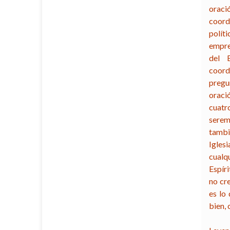
oraci
coord
polít
empres
del E
coord
pregu
oraci
cuatro
serem
tambié
Igles
cualq
Espír
no cre
es lo 
bien, 