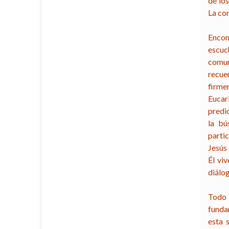
de los
La co
Encon
escuc
comuni
recue
firme
Eucar
predic
la bú
parti
Jesús 
Él vi
diálog
Todo 
funda
esta 