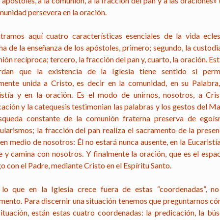
 apóstoles, a la comunión, a la fracción del pan y a las oraciones» 
munidad persevera en la oración.
tramos aquí cuatro características esenciales de la vida eclesi
ha de la enseñanza de los apóstoles, primero; segundo, la custodia
ón recíproca; tercero, la fracción del pan y, cuarto, la oración. Es
rdan que la existencia de la Iglesia tiene sentido si per
mente unida a Cristo, es decir en la comunidad, en su Palabra,
istía y en la oración. Es el modo de unirnos, nosotros, a Cris
ación y la catequesis testimonian las palabras y los gestos del M
squeda constante de la comunión fraterna preserva de egoí
cularismos; la fracción del pan realiza el sacramento de la presen
en medio de nosotros: Él no estará nunca ausente, en la Eucaristía
ve y camina con nosotros. Y finalmente la oración, que es el espac
o con el Padre, mediante Cristo en el Espíritu Santo.
lo que en la Iglesia crece fuera de estas “coordenadas”, no
mento. Para discernir una situación tenemos que preguntarnos có
situación, están estas cuatro coordenadas: la predicación, la bú