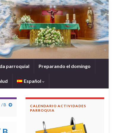
da parroquial
Preparando el domingo
alud
Español
/ B
CALENDARIO ACTIVIDADES
PARROQUIA
 B