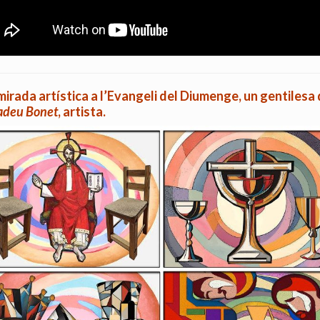
irada artística a l’Evangeli del Diumenge, un gentilesa
deu Bonet
, artista.