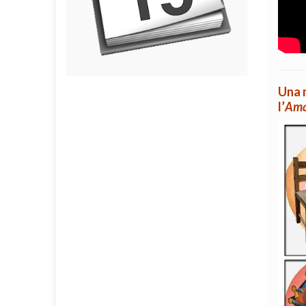
Una m
l’
Ama