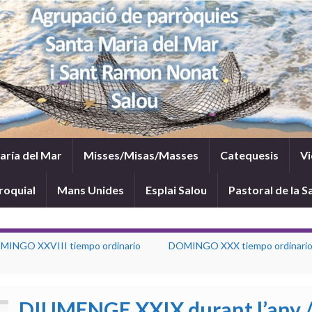
María del Mar
Misses/Misas/Masses
Catequesis
Vi
roquial
Mans Unides
Esplai Salou
Pastoral de la S
MINGO XXVIII tiempo ordinario
DOMINGO XXX tiempo ordinario 
DIUMENGE XXIX durant l’any /