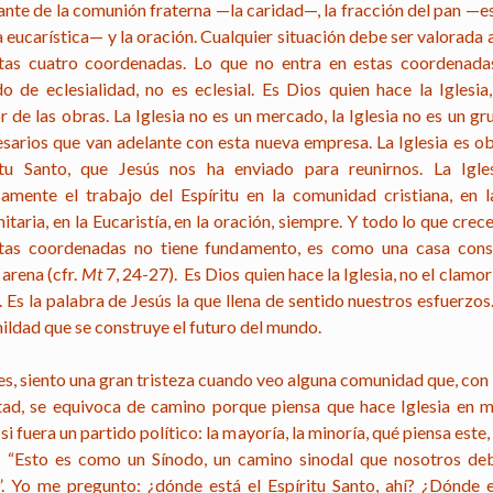
ante de la comunión fraterna —la caridad—, la fracción del pan —es
a eucarística— y la oración. Cualquier situación debe ser valorada a
tas cuatro coordenadas. Lo que no entra en estas coordenada
do de eclesialidad, no es eclesial. Es Dios quien hace la Iglesia,
 de las obras. La Iglesia no es un mercado, la Iglesia no es un g
sarios que van adelante con esta nueva empresa. La Iglesia es ob
itu Santo, que Jesús nos ha enviado para reunirnos. La Igle
samente el trabajo del Espíritu en la comunidad cristiana, en l
taria, en la Eucaristía, en la oración, siempre. Y todo lo que crec
tas coordenadas no tiene fundamento, es como una casa cons
arena (cfr.
Mt
7, 24-27). Es Dios quien hace la Iglesia, no el clamor
 Es la palabra de Jesús la que llena de sentido nuestros esfuerzos
ildad que se construye el futuro del mundo.
es, siento una gran tristeza cuando veo alguna comunidad que, con
tad, se equivoca de camino porque piensa que hace Iglesia en mí
i fuera un partido político: la mayoría, la minoría, qué piensa este, 
 “Esto es como un Sínodo, un camino sinodal que nosotros d
”. Yo me pregunto: ¿dónde está el Espíritu Santo, ahí? ¿Dónde e