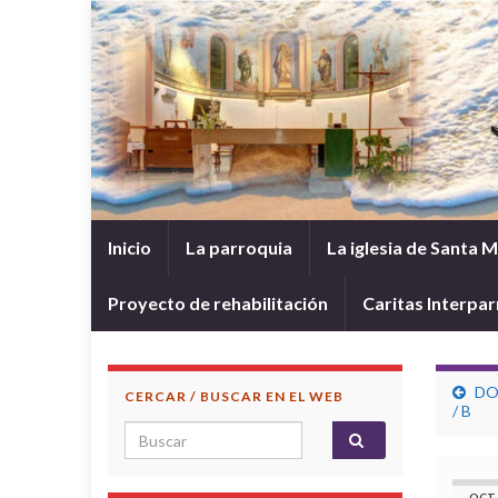
Inicio
La parroquia
La iglesia de Santa 
Proyecto de rehabilitación
Caritas Interpar
DO
CERCAR / BUSCAR EN EL WEB
/ B
Search for:
OCT