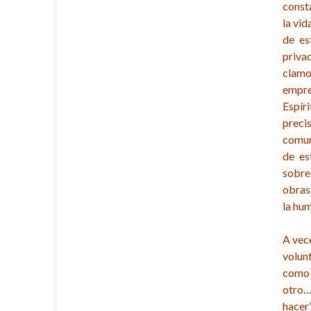
const
la vid
de es
priva
clamor
empre
Espír
preci
comuni
de es
sobre 
obras.
la hum
A vec
volun
como s
otro…
hacer