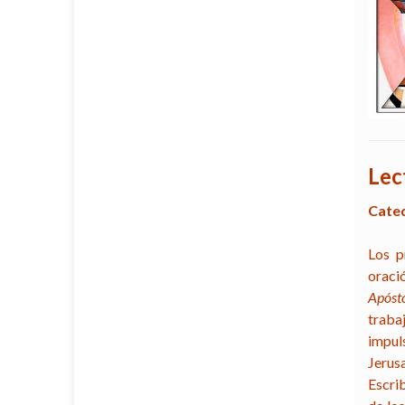
Lec
Cateq
Los p
oraci
Apóst
traba
impul
Jerus
Escri