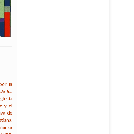
por la
de los
glesia
e y el
iva de
tiana.
eñanza