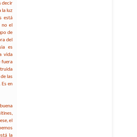
 decir
 la luz
s está
 no el
rupo de
ra del
sia es
a vida
e fuera
truida
 de las
. Es en
 buena
tines,
ese, el
ebemos
stá la