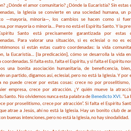
ón? ¿Dónde el amor comunitario? ¿Dónde la Eucaristía? Sin estas 
enadas, la Iglesia se convierte en una sociedad humana, un p
ico —mayoría, minoría—, los cambios se hacen como si fue
a, por mayoría o minoría… Pero no está el Espíritu Santo. Y la pr
spíritu Santo está precisamente garantizada por estas 
enadas. Para valorar una situación, si es eclesial o no es ecl
ntémonos si están estas cuatro coordenadas: la vida comunitar
ón, la Eucaristía… [la predicación], cómo se desarrolla la vida en
 coordenadas. Si falta esto, falta el Espíritu, y si falta el Espíritu n
os una bonita asociación humanitaria, de beneficencia, bien,
n un partido, digamos así, eclesial, pero no está la Iglesia. Y por 
ia no puede crecer por estas cosas: crece no por proselitismo
uier empresa, crece por atracción. ¿Y quién mueve la atracci
itu Santo. No olvidemos nunca esta palabra de
Benedicto XVI
. “La 
ce por proselitismo, crece por atracción”. Si falta el Espíritu San
que atrae a Jesús, ahí no está la Iglesia. Hay un bonito club de 
con buenas intenciones, pero no está la Iglesia, no hay sinodalidad.