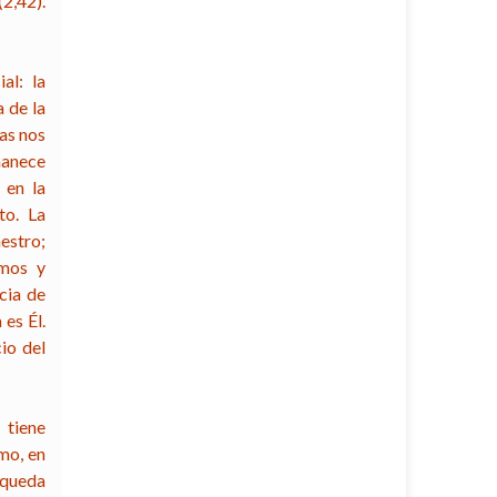
(2,42).
al: la
 de la
tas nos
manece
 en la
to. La
aestro;
smos y
cia de
 es Él.
io del
 tiene
mo, en
squeda