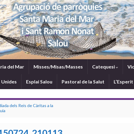
ria del Mar
Misses/Misas/Masses
Catequesi
Vi
 Unides
Esplai Salou
Pastoral de la Salut
L’Esperit
diada dels Reis de Càritas a la
uia
150724_210113