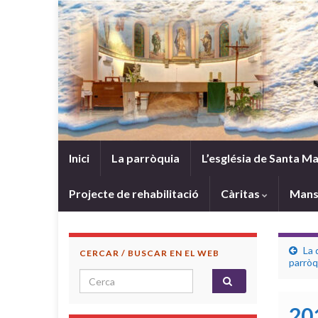
Inici
La parròquia
L’església de Santa Ma
Projecte de rehabilitació
Càritas
Mans
La 
CERCAR / BUSCAR EN EL WEB
parròq
Search for:
20