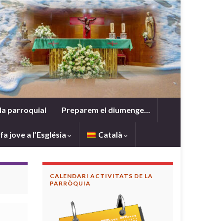
da parroquial
Preparem el diumenge…
 fa jove a l’Església
Català
CALENDARI ACTIVITATS DE LA
PARRÒQUIA