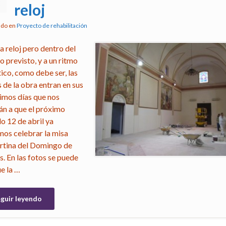
3
reloj
ado en
Proyecto de rehabilitación
a reloj pero dentro del
o previsto, y a un ritmo
tico, como debe ser, las
 de la obra entran en sus
timos días que nos
rán a que el próximo
o 12 de abril ya
os celebrar la misa
rtina del Domingo de
. En las fotos se puede
e la …
guir leyendo