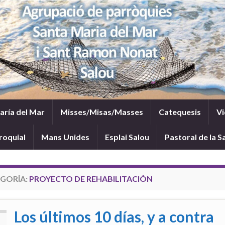
María del Mar
Misses/Misas/Masses
Catequesis
Vi
roquial
Mans Unides
Esplai Salou
Pastoral de la S
GORÍA:
PROYECTO DE REHABILITACIÓN
Los últimos 10 días, y a contra