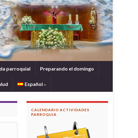
da parroquial
Preparando el domingo
alud
Español
CALENDARIO ACTIVIDADES
PARROQUIA