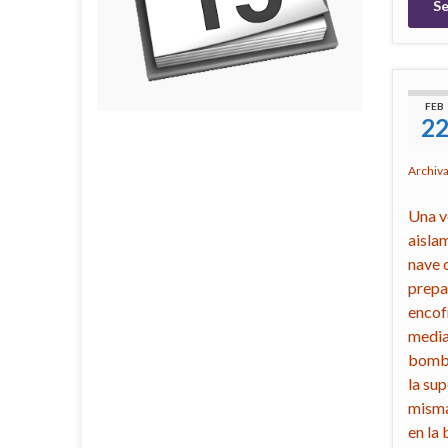
Se
FEB
2
Archiv
Una v
aisla
nave c
prepa
encof
media
bombe
la su
misma
en la 