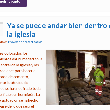
guir leyendo
Ya se puede andar bien dentro 
2
la iglesia
ado en
Proyecto de rehabilitación
ez colocados los
mientos antihumedad en la
entral de la iglesia y las
raciones para hacer el
rado de cemento,
nte la técnica del
o se ha encofrado toda
perficie con hormigón. La
 actuación se ha hecho
base de lo que será el