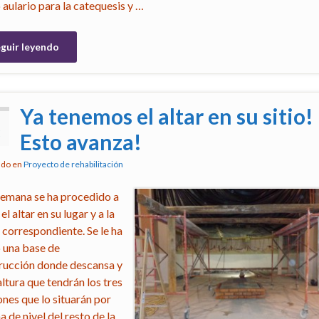
 aulario para la catequesis y …
guir leyendo
Ya tenemos el altar en su sitio!
8
Esto avanza!
ado en
Proyecto de rehabilitación
semana se ha procedido a
 el altar en su lugar y a la
 correspondiente. Se le ha
 una base de
rucción donde descansa y
altura que tendrán los tres
ones que lo situarán por
 de nivel del resto de la