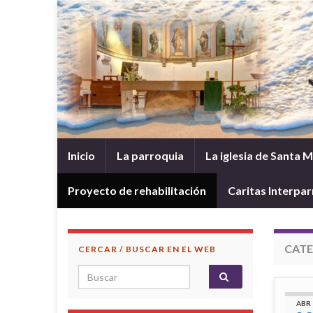
Inicio
La parroquia
La iglesia de Santa 
Proyecto de rehabilitación
Caritas Interpar
CATE
CERCAR / BUSCAR EN EL WEB
Search for:
ABR