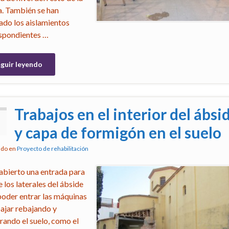
ia. También se han
ado los aislamientos
spondientes …
guir leyendo
Trabajos en el interior del ábsi
2
y capa de formigón en el suelo
ado en
Proyecto de rehabilitación
 abierto una entrada para
 los laterales del ábside
poder entrar las máquinas
bajar rebajando y
rando el suelo, como el