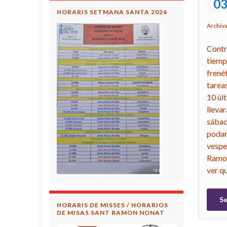
0
HORARIS SETMANA SANTA 2026
Archiv
Contr
tiemp
frené
tareas
10 úl
lleva
sábad
podam
vespe
Ramos
ver qu
Se
HORARIS DE MISSES / HORARIOS
DE MISAS SANT RAMON NONAT