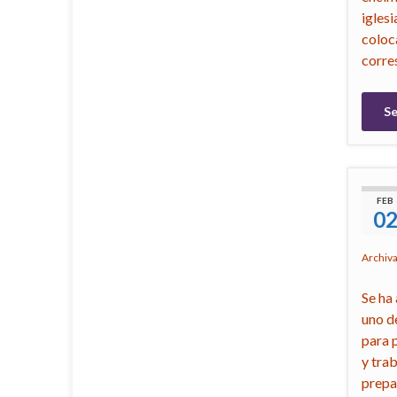
igles
coloc
corre
Se
FEB
0
Archiv
Se ha
uno de
para 
y tra
prepa