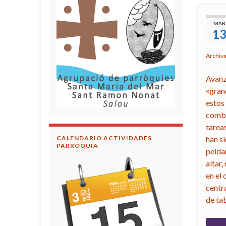
MAR
1
Archiv
Avanz
«grand
estos
combi
tarea
CALENDARIO ACTIVIDADES
han si
PARROQUIA
pelda
altar,
en el
centra
de tab