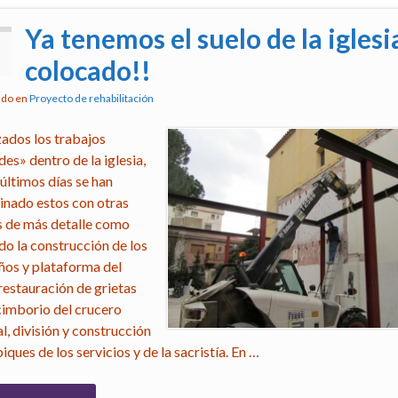
Ya tenemos el suelo de la iglesi
3
colocado!!
ado en
Proyecto de rehabilitación
ados los trabajos
es» dentro de la iglesia,
 últimos días se han
nado estos con otras
s de más detalle como
do la construcción de los
ños y plataforma del
 restauración de grietas
 cimborio del crucero
l, división y construcción
iques de los servicios y de la sacristía. En …