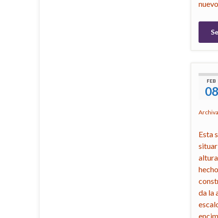
nuevo
Se
FEB
0
Archiv
Esta 
situar
altura
hecho
const
da la 
escal
encima