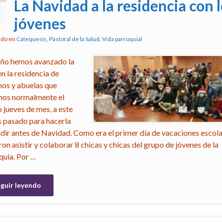
La Navidad a la residencia con 
3
jóvenes
ado en
Catequesis
,
Pastoral de la Salud
,
Vida parroquial
año hemos avanzado la
n la residencia de
nos y abuelas que
os normalmente el
o jueves de mes, a este
s pasado para hacerla
idir antes de Navidad. Como era el primer día de vacaciones escola
on asistir y colaborar 8 chicas y chicas del grupo de jóvenes de la
quia. Por …
guir leyendo