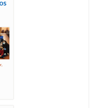
los
r,