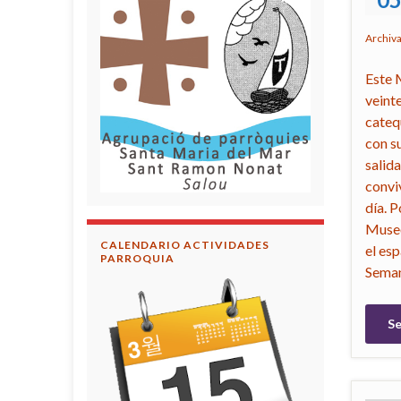
Archiv
Este 
veint
cateq
con s
salid
convi
día. 
Museo
CALENDARIO ACTIVIDADES
el es
PARROQUIA
Seman
Se