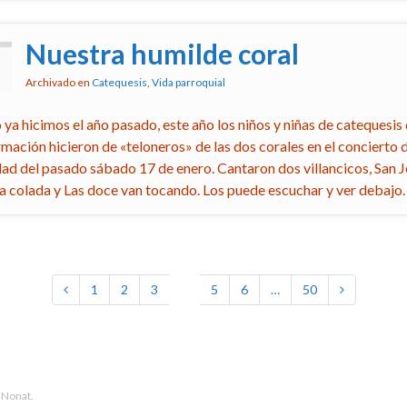
Nuestra humilde coral
3
Archivado en
Catequesis
,
Vida parroquial
ya hicimos el año pasado, este año los niños y niñas de catequesis
rmación hicieron de «teloneros» de las dos corales en el concierto 
ad del pasado sábado 17 de enero. Cantaron dos villancicos, San 
la colada y Las doce van tocando. Los puede escuchar y ver debajo.
1
2
3
4
5
6
…
50
 Nonat.