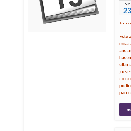
DIC
2
Archiv
Este 
misa e
ancia
hacem
últim
jueve
coinc
pudier
parro
Se