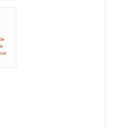
 de
de
José