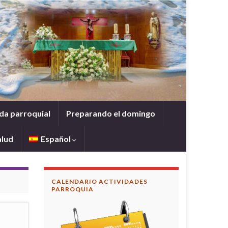
da parroquial
Preparando el domingo
alud
Español
CALENDARIO ACTIVIDADES
PARROQUIA