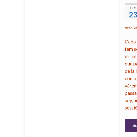
DIC
2
Archiv
Cada 
fem s
els in
que p
de la 
concr
vàrem
passa
any, 
sessi
Se