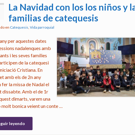
La Navidad con los los niños y l
3
familias de catequesis
ado en
Catequesis
,
Vida parroquial
any per aquestes dates
essions nadalenques amb
fants i les seves famílies
articipen de la catequesi
Iniciació Cristiana. En
et amb els de 2n any
 fer la missa de Nadal el
t dissabte. Amb el de 1r
aquest dimarts, varem una
ó molt bonica veient un conte …
guir leyendo