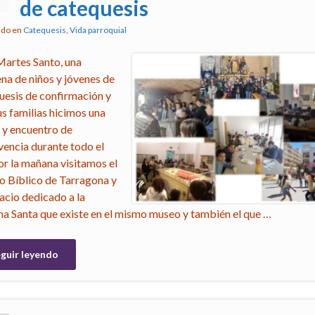
de catequesis
ado en
Catequesis
,
Vida parroquial
Martes Santo, una
ena de niños y jóvenes de
uesis de confirmación y
us familias hicimos una
a y encuentro de
vencia durante todo el
Por la mañana visitamos el
 Bíblico de Tarragona y
pacio dedicado a la
a Santa que existe en el mismo museo y también el que …
guir leyendo