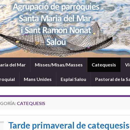
María del Mar
Misses/Misas/Masses
Catequesis
Vi
roquial
Mans Unides
Esplai Salou
Pastoral de la S
GORÍA:
CATEQUESIS
Tarde primaveral de catequesis