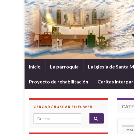
Inicio
La parroquia
La iglesia de Santa 
Proyecto de rehabilitación
Caritas Interpar
CATE
CERCAR / BUSCAR EN EL WEB
Search for:
MAY