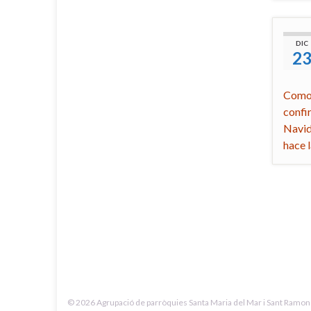
DIC
2
Como 
confi
Navid
hace 
© 2026 Agrupació de parròquies Santa Maria del Mar i Sant Ramon