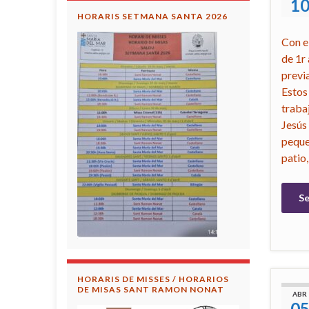
1
HORARIS SETMANA SANTA 2026
Con e
de 1r
previ
Estos
traba
Jesús
peque
patio
Se
HORARIS DE MISSES / HORARIOS
DE MISAS SANT RAMON NONAT
ABR
0