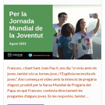
Francesc, citant Sant Joan Pau II, ens diu “si viviu amb els
joves, també vós us torneu jove, i l’Església necessita els
joves”. Així comença el vídeo amb la intenció de pregària
d’agost, produït per la Xarxa Mundial de Pregària del
Papa, en què Francesc contesta directament les
preguntes d’alguns joves. En les respostes, també …