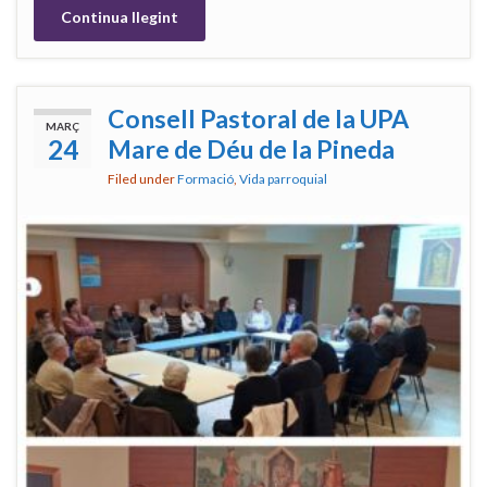
Continua llegint
Consell Pastoral de la UPA
MARÇ
24
Mare de Déu de la Pineda
Filed under
Formació
,
Vida parroquial