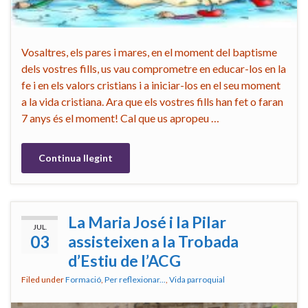
Vosaltres, els pares i mares, en el moment del baptisme
dels vostres fills, us vau comprometre en educar-los en la
fe i en els valors cristians i a iniciar-los en el seu moment
a la vida cristiana. Ara que els vostres fills han fet o faran
7 anys és el moment! Cal que us apropeu …
Continua llegint
La Maria José i la Pilar
JUL.
03
assisteixen a la Trobada
d’Estiu de l’ACG
Filed under
Formació
,
Per reflexionar...
,
Vida parroquial