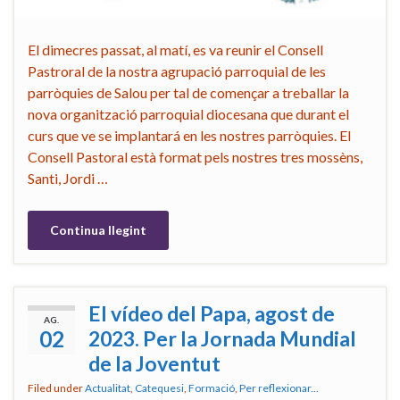
El dimecres passat, al matí, es va reunir el Consell
Pastroral de la nostra agrupació parroquial de les
parròquies de Salou per tal de començar a treballar la
nova organització parroquial diocesana que durant el
curs que ve se implantará en les nostres parròquies. El
Consell Pastoral està format pels nostres tres mossèns,
Santi, Jordi …
Continua llegint
El vídeo del Papa, agost de
AG.
02
2023. Per la Jornada Mundial
de la Joventut
Filed under
Actualitat
,
Catequesi
,
Formació
,
Per reflexionar...