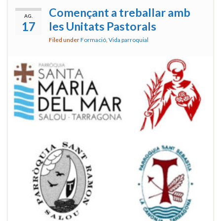
Començant a treballar amb
AG.
17
les Unitats Pastorals
Filed under
Formació
,
Vida parroquial