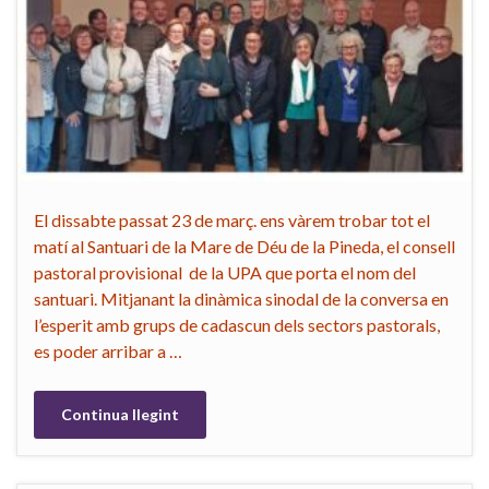
El dissabte passat 23 de març. ens vàrem trobar tot el
matí al Santuari de la Mare de Déu de la Pineda, el consell
pastoral provisional de la UPA que porta el nom del
santuari. Mitjanant la dinàmica sinodal de la conversa en
l’esperit amb grups de cadascun dels sectors pastorals,
es poder arribar a …
Continua llegint