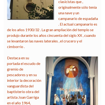
clasicistas que ,
originalmente sólo tenía
una nave y un
campanario de espadaña
.
El actual campanario es
de los años 1930/32 .
La gran ampliación del templo se
produjo durante los años cincuenta del siglo XX , cuando
se levantaron las naves laterales , el crucero y el
cimborrio .
Destaca en su
portada el escudo de
gremio de
pescadores y en su
interior la decoración
vanguardista del
baptisterio obra del
artista Joan Garriga
en el año 1964,