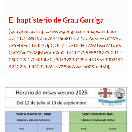
El baptisterio de Grau Garriga
[googlemaps https://www.google.com/maps/embed?
pb=!4v1536157767644!6m8!1m7!1sCAoSLEFGMVFp
cE9HREc1TzdqYUpQUUZtczFUUHdWMUwxMUpIS
0pOVVc0Y3ZjMWVh!2m2!1d41.075998918279!2d1.1
298009317348!3f71.7337392930987!4f3.9558308141
42402!5f1.4428217674729367&w=600&h=450]