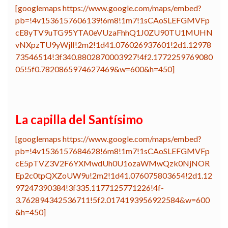
[googlemaps https://www.google.com/maps/embed?
pb=!4v1536157606139!6m8!1m7!1sCAoSLEFGMVFp
cE8yTV9uTG95YTA0eVUzaFhhQ1J0ZU90TU1MUHN
vNXpzTU9yWjlI!2m2!1d41.076026937601!2d1.12978
73546514!3f340.8802870003927!4f2.1772259769080
05!5f0.7820865974627469&w=600&h=450]
La capilla del Santísimo
[googlemaps https://www.google.com/maps/embed?
pb=!4v1536157684628!6m8!1m7!1sCAoSLEFGMVFp
cE5pTVZ3V2F6YXMwdUh0U1ozaWMwQzk0NjNOR
Ep2c0tpQXZoUW9u!2m2!1d41.076075803654!2d1.12
97247390384!3f335.1177125771226!4f-
3.762894342536711!5f2.0174193956922584&w=600
&h=450]