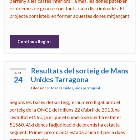
pertany a les castes inferiors i, a més, les dones pateixen
problemes de gènere constants i són discriminades. El
projecte consisteix en formar aquestes dones mitjançant
…
Continua llegint
Resultats del sorteig de Mans
ABR.
24
Unides Tarragona
Filed under
Mans Unides
,
Vida parroquial
Segons les bases del sorteig, el número lligat amb el
sorteig de la ONCE del dilluns 22 d’abril de 2013, ha
restultat el 560, ja el que el númeró sencer ha estat el
51560. Així doncs l’adjudicació de premis ha estat la
següent: Primer premi: 560, estada d’una nit per a dues
persones en règim …