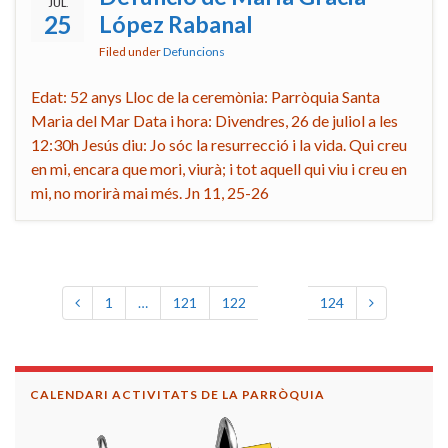
JUL.
25
López Rabanal
Filed under
Defuncions
Edat: 52 anys Lloc de la ceremònia: Parròquia Santa
Maria del Mar Data i hora: Divendres, 26 de juliol a les
12:30h Jesús diu: Jo sóc la resurrecció i la vida. Qui creu
en mi, encara que mori, viurà; i tot aquell qui viu i creu en
mi, no morirà mai més. Jn 11, 25-26
1
…
121
122
123
124
CALENDARI ACTIVITATS DE LA PARRÒQUIA