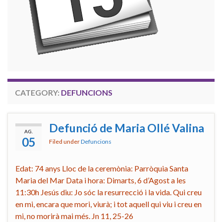
CATEGORY:
DEFUNCIONS
Defunció de Maria Ollé Valina
AG.
05
Filed under
Defuncions
Edat: 74 anys Lloc de la ceremònia: Parròquia Santa
Maria del Mar Data i hora: Dimarts, 6 d’Agost a les
11:30h Jesús diu: Jo sóc la resurrecció i la vida. Qui creu
en mi, encara que mori, viurà; i tot aquell qui viu i creu en
mi, no morirà mai més. Jn 11, 25-26